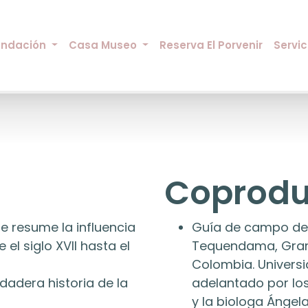
undación
Casa Museo
Reserva El Porvenir
Servic
Coprodu
e resume la influencia
Guía de campo de l
 el siglo XVII hasta el
Tequendama, Granj
Colombia. Universi
rdadera historia de la
adelantado por los
y la biologa Ángela