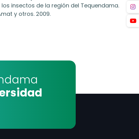
los insectos de la región del Tequendama.
mat y otros. 2009.
uendama
Únet
versidad
Con 