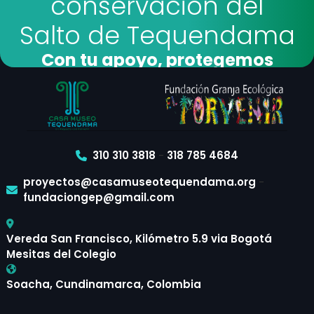
conservación del
Salto de Tequendama
Con tu apoyo, protegemos
bosques y biodiversidad
Quiero Donar
310 310 3818
-
318 785 4684
proyectos@casamuseotequendama.org
-
fundaciongep@gmail.com
Vereda San Francisco, Kilómetro 5.9 via Bogotá
Mesitas del Colegio
Soacha, Cundinamarca, Colombia