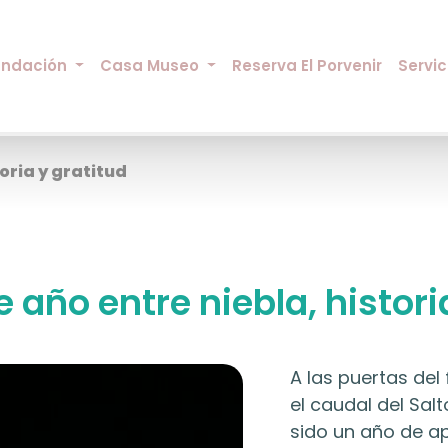
undación
Casa Museo
Reserva El Porvenir
Servic
toria y gratitud
e año entre niebla, histori
A las puertas del
el caudal del Sal
sido un año de ap