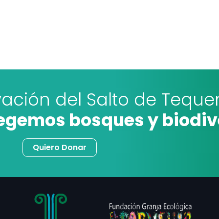
vación del Salto de Teq
tegemos bosques y biodi
Quiero Donar