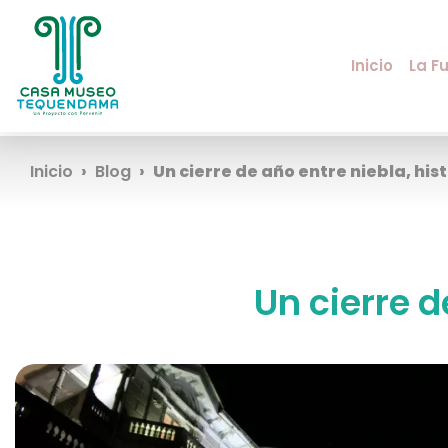
Inicio
La F
Inicio
Blog
Un cierre de año entre niebla, his
Un cierre d